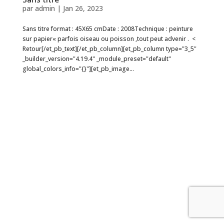
par
admin
|
Jan 26, 2023
Sans titre format : 45X65 cmDate : 2008Technique : peinture
sur papier« parfois oiseau ou poisson ,tout peut advenir . <
Retour[/et_pb_text][/et_pb_column][et_pb_column type="3_5"
_builder_version="4.19.4" _module_preset="default"
global_colors_info="{}"][et_pb_image...